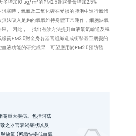
3
多增加10 μg/m
的PM2.5暴露量會增加2.5%
發生阻塞時，氧氣及二氧化碳在受損的肺泡中進行氣體
致無法吸入足夠的氧氣維持身體正常運作，細胞缺氧
結果。 因此，「找出有效方法提升血液氧氣輸送及釋
緩衝PM2.5對全身各器官組織造成衝擊甚至病變的
血液功能的研究成果，可望應用於PM2.5預防醫
相關重大疾病。包括阿茲
導致之器官衰竭症狀以及
與缺氧 (所謂快樂低血氧