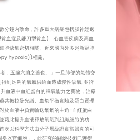
數分鐘內致命，許多重大病症包括腦神經退
型貧血症及鐮刀型貧血)、心血管疾病及高血
細胞缺氧密切相關。近來國內外多起新冠肺
 hypoxia))相關。
肺者，五臟六腑之蓋也。」一旦肺部的氣體交
利得到足夠的氧氣供給而造成慢性缺氧, 並衍
提升血液中血紅蛋白的釋氧能力之藥物，治療
過共振拉曼光譜、血氧平衡實驗及蛋白質理
對於血液中負責輸送氧氣的主角-血紅蛋白
並藉此提升血液釋放氧氣到組織細胞的功
首次以科學方法由分子層級證實當歸真的可
週身器官細胞」，此研究的關鍵技術已獲得