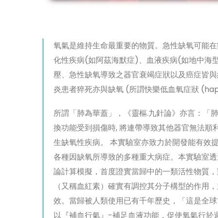
氧氣是維持生命最重要的物質。急性缺氧可能在
化性疾病(如阿茲海默症)、血液疾病(如地中海
壓、急性缺氧導致之器官衰竭症狀以及癌症皆與
炎患者猝死亦與缺氧 (所謂快樂低血氧症狀 (happy
所謂「肺為華蓋」，《靈樞.九針論》亦言：「
換功能受到損傷時, 將連帶導致其他器官無法順
生缺氧性疾病。 本實驗室亦致力於開發能有效
各種因缺氧所導致的多種重大病症。本實驗室透
論計算模擬，首度證實當歸中的一類活性物質，
（又稱血紅素）確實有調控其分子構型的作用，
效。當歸被人類使用已有千年歷史，「這是全球
以『補血行氣』-補足血液功能，促使氧氣行於