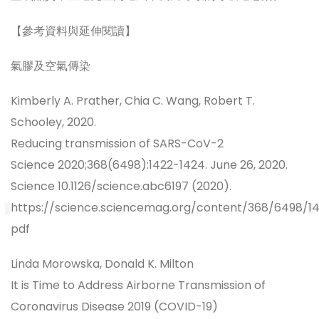
【參考資料與延伸閱讀】
氣膠及空氣傳染
Kimberly A. Prather, Chia C. Wang, Robert T.
Schooley, 2020.
Reducing transmission of SARS-CoV-2
Science 2020;368(6498):1422-1424. June 26, 2020.
Science 10.1126/science.abc6197 (2020).
https://science.sciencemag.org/content/368/6498/1
pdf
Linda Morowska, Donald K. Milton
It is Time to Address Airborne Transmission of
Coronavirus Disease 2019 (COVID-19)