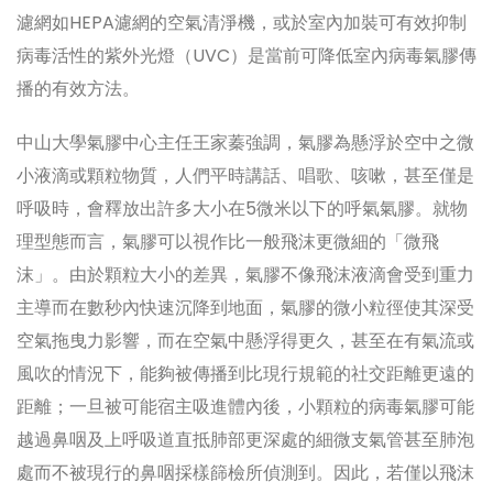
濾網如HEPA濾網的空氣清淨機，或於室內加裝可有效抑制
病毒活性的紫外光燈（UVC）是當前可降低室內病毒氣膠傳
播的有效方法。
中山大學氣膠中心主任王家蓁強調，氣膠為懸浮於空中之微
小液滴或顆粒物質，人們平時講話、唱歌、咳嗽，甚至僅是
呼吸時，會釋放出許多大小在5微米以下的呼氣氣膠。就物
理型態而言，氣膠可以視作比一般飛沫更微細的「微飛
沫」。由於顆粒大小的差異，氣膠不像飛沫液滴會受到重力
主導而在數秒內快速沉降到地面，氣膠的微小粒徑使其深受
空氣拖曳力影響，而在空氣中懸浮得更久，甚至在有氣流或
風吹的情況下，能夠被傳播到比現行規範的社交距離更遠的
距離；一旦被可能宿主吸進體內後，小顆粒的病毒氣膠可能
越過鼻咽及上呼吸道直抵肺部更深處的細微支氣管甚至肺泡
處而不被現行的鼻咽採樣篩檢所偵測到。因此，若僅以飛沫