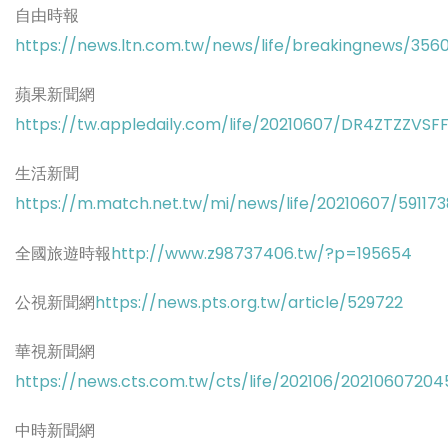
自由時報
https://news.ltn.com.tw/news/life/breakingnews/356
蘋果新聞網
https://tw.appledaily.com/life/20210607/DR4ZTZZ
生活新聞
https://m.match.net.tw/mi/news/life/20210607/591173
全國旅遊時報
http://www.z98737406.tw/?p=195654
公視新聞網
https://news.pts.org.tw/article/529722
華視新聞網
https://news.cts.com.tw/cts/life/202106/20210607204
中時新聞網