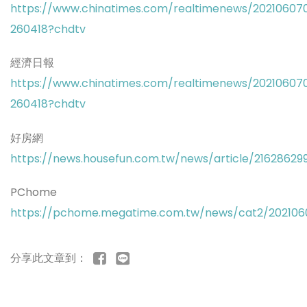
https://www.chinatimes.com/realtimenews/20210607
260418?chdtv
經濟日報
https://www.chinatimes.com/realtimenews/20210607
260418?chdtv
好房網
https://news.housefun.com.tw/news/article/21628629
PChome
https://pchome.megatime.com.tw/news/cat2/2021060
分享此文章到：