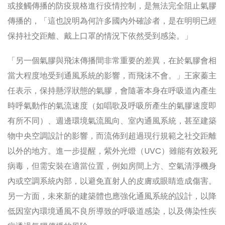
或接觸傳播的防疫規格進行疫情控制，是無法完全阻止氣膠
傳播的，「這也說明為何許多國內外確診者，是在明明已經
保持社交距離、戴上口罩的情況下依然受到感染。」
「另一個氣膠與飛沫傳播間非常重要的差異，在於氣膠會相
當大程度地受到通風系統的影響，而飛沫不會。」王家蓁主
任表示，保持懸浮狀態的氣膠，會隨著本身在呼吸道內產生
時呼氣動作的氣流速度（如唱歌及呼吸所產生的氣膠速度即
有所不同）、週邊環境氣流風向、室內通風系統，甚至建築
物中央空調設計的影響，而流佈到超過現行規範之社交距離
以外的地方。進一步提醒，紫外光燈（UVC）雖能有效殺死
病毒，但需安裝在適當位置，例如房間上方、空氣清淨機身
內或空調系統內部，以避免直射人的皮膚或眼睛造成傷害。
另一方面，未來新的建築體也應強化通風系統的設計，以降
低因室內環境通風不良所導致的呼吸道感染，以及傳染性疾