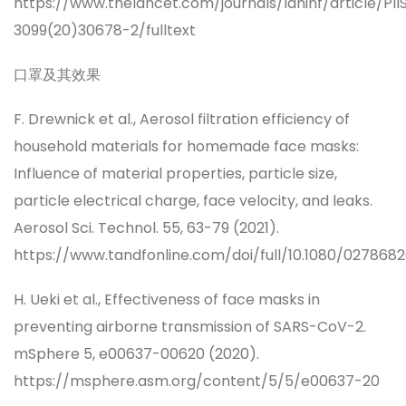
https://www.thelancet.com/journals/laninf/article/PII
3099(20)30678-2/fulltext
口罩及其效果
F. Drewnick et al., Aerosol filtration efficiency of
household materials for homemade face masks:
Influence of material properties, particle size,
particle electrical charge, face velocity, and leaks.
Aerosol Sci. Technol. 55, 63-79 (2021).
https://www.tandfonline.com/doi/full/10.1080/0278682
H. Ueki et al., Effectiveness of face masks in
preventing airborne transmission of SARS-CoV-2.
mSphere 5, e00637-00620 (2020).
https://msphere.asm.org/content/5/5/e00637-20