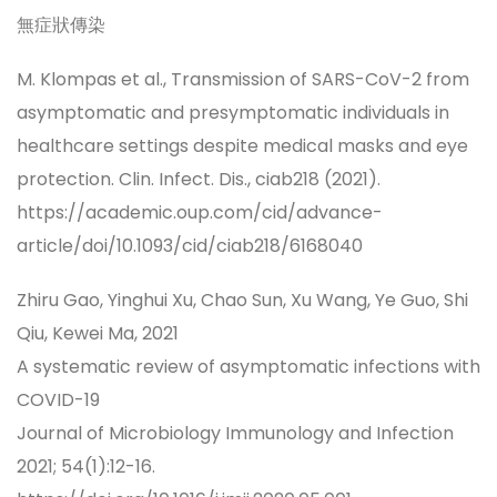
無症狀傳染
M. Klompas et al., Transmission of SARS-CoV-2 from
asymptomatic and presymptomatic individuals in
healthcare settings despite medical masks and eye
protection. Clin. Infect. Dis., ciab218 (2021).
https://academic.oup.com/cid/advance-
article/doi/10.1093/cid/ciab218/6168040
Zhiru Gao, Yinghui Xu, Chao Sun, Xu Wang, Ye Guo, Shi
Qiu, Kewei Ma, 2021
A systematic review of asymptomatic infections with
COVID-19
Journal of Microbiology Immunology and Infection
2021; 54(1):12-16.