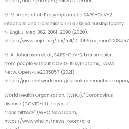
https://doi.org/10.1016/j.jmii.2020.05.001
M. M. Arons et al., Presymptomatic SARS-CoV-2
infections and transmission in a skilled nursing facility.
N. Engl. J. Med. 382, 2081-2090 (2020).
https://www.nejm.org/doi/full/10.1056/nejmoa2008457
M. A. Johansson et al., SARS-CoV-2 transmission
from people without COVID-19 symptoms, JAMA
Netw. Open 4, e2035057 (2021).
https://jamanetwork.com/journals/jamanetworkopen/
World Health Organization, (WHO), "Coronavirus
disease (COVID-19): How is it
transmitted?" (WHO Newsroom,
https://www.who.int/news-room/q-a-