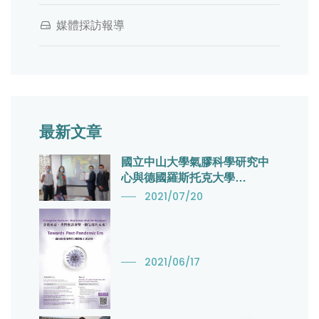
媒體採訪報導
最新文章
國立中山大學氣膠科學研究中
心與德國羅斯托克大學
（University of Rostock）氣
2021/07/20
膠研究團隊簽訂合作備忘錄，
並舉辦跨國氣膠科學線上研討
會，聯手對抗空污與藉由氣膠
傳播（又稱氣溶膠或空氣傳
2021/06/17
播）的感染性疾病。