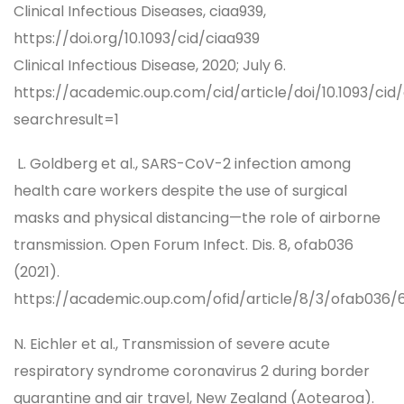
Clinical Infectious Diseases, ciaa939,
https://doi.org/10.1093/cid/ciaa939
Clinical Infectious Disease, 2020; July 6.
https://academic.oup.com/cid/article/doi/10.1093/ci
searchresult=1
L. Goldberg et al., SARS-CoV-2 infection among
health care workers despite the use of surgical
masks and physical distancing—the role of airborne
transmission. Open Forum Infect. Dis. 8, ofab036
(2021).
https://academic.oup.com/ofid/article/8/3/ofab036/
N. Eichler et al., Transmission of severe acute
respiratory syndrome coronavirus 2 during border
quarantine and air travel, New Zealand (Aotearoa).