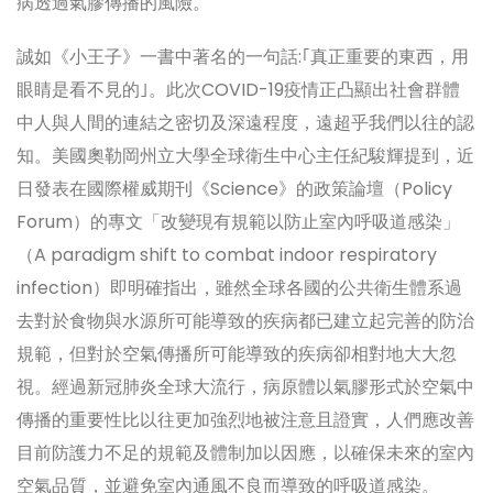
病透過氣膠傳播的風險。
誠如《小王子》一書中著名的一句話:｢真正重要的東西，用
眼睛是看不見的｣。此次COVID-19疫情正凸顯出社會群體
中人與人間的連結之密切及深遠程度，遠超乎我們以往的認
知。美國奧勒岡州立大學全球衛生中心主任紀駿輝提到，近
日發表在國際權威期刊《Science》的政策論壇（Policy
Forum）的專文「改變現有規範以防止室內呼吸道感染」
（A paradigm shift to combat indoor respiratory
infection）即明確指出，雖然全球各國的公共衛生體系過
去對於食物與水源所可能導致的疾病都已建立起完善的防治
規範，但對於空氣傳播所可能導致的疾病卻相對地大大忽
視。經過新冠肺炎全球大流行，病原體以氣膠形式於空氣中
傳播的重要性比以往更加強烈地被注意且證實，人們應改善
目前防護力不足的規範及體制加以因應，以確保未來的室內
空氣品質，並避免室內通風不良而導致的呼吸道感染。