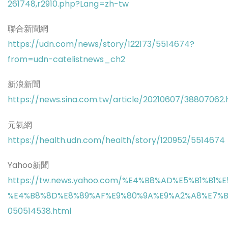
261748,r2910.php?Lang=zh-tw
聯合新聞網
https://udn.com/news/story/122173/5514674?
from=udn-catelistnews_ch2
新浪新聞
https://news.sina.com.tw/article/20210607/38807062.
元氣網
https://health.udn.com/health/story/120952/5514674
Yahoo新聞
https://tw.news.yahoo.com/%E4%B8%AD%E5%B1%
%E4%B8%8D%E8%89%AF%E9%80%9A%E9%A2%A8%E7%B
050514538.html