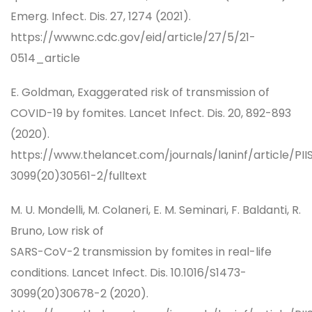
Emerg. Infect. Dis. 27, 1274 (2021).
https://wwwnc.cdc.gov/eid/article/27/5/21-
0514_article
E. Goldman, Exaggerated risk of transmission of
COVID-19 by fomites. Lancet Infect. Dis. 20, 892-893
(2020).
https://www.thelancet.com/journals/laninf/article/PII
3099(20)30561-2/fulltext
M. U. Mondelli, M. Colaneri, E. M. Seminari, F. Baldanti, R.
Bruno, Low risk of
SARS-CoV-2 transmission by fomites in real-life
conditions. Lancet Infect. Dis. 10.1016/S1473-
3099(20)30678-2 (2020).