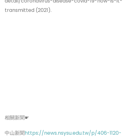
detail/coronavirus-disease-covid-19-how-is-it-
transmitted (2021).
相關新聞☛
中山新聞
https://news.nsysu.edu.tw/p/406-1120-